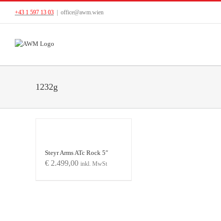
Skip
+43 1 597 13 03
|
office@awm.wien
to
content
1232g
Steyr Arms ATc Rock 5″
€
2.499,00
inkl. MwSt