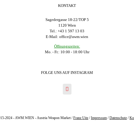
KONTAKT
Sagedergasse 18-22/TOP 5
1120 Wien
Tel.: +43 1 597 13 03
E-Mail:
office@awm.wien
Öffnungszeiten:
Mo. - Fr.: 10:00 - 18:00 Uhr
FOLGE UNS AUF INSTAGRAM
15-2024 - AWM.WIEN - Austria Weapon Market /
Franz Uitz
/
Impressum
/
Datenschutz
/
Ko