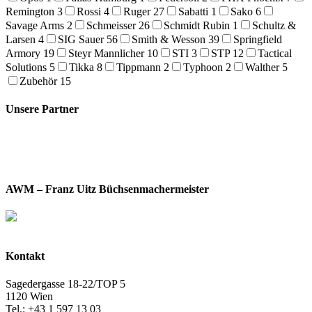
Remington
3
Rossi
4
Ruger
27
Sabatti
1
Sako
6
Savage Arms
2
Schmeisser
26
Schmidt Rubin
1
Schultz &
Larsen
4
SIG Sauer
56
Smith & Wesson
39
Springfield
Armory
19
Steyr Mannlicher
10
STI
3
STP
12
Tactical
Solutions
5
Tikka
8
Tippmann
2
Typhoon
2
Walther
5
Zubehör
15
Unsere Partner
AWM – Franz Uitz Büchsenmachermeister
Kontakt
Sagedergasse 18-22/TOP 5
1120 Wien
Tel.: +43 1 597 13 03