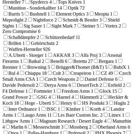
Hersteller
7
Spyderco
4
Tops Knives
1
Munition - Sonderkaliber
14
Optik
72
Burris
5
Bushnell
1
Element Optics
3
Meopta
1
Meprolight
2
Nightforce
2
Schmidt & Bender
3
Shield
Sights
1
Sig Sauer
1
Sight Mark
7
Steiner
5
Vortex
2
Zero Compromise
6
Schalldämpfer
2
Schützenbedarf
11
Brillen
1
Gehörschutz
2
Waffen-Hersteller
926
A.Uberti - Stoeger
1
AKKAR
3
Alfa Proj
3
Arsenal
Firearms
1
Baikal
2
Benelli
6
Beretta
27
Bergara
1
Brenner
1
Browning
5
Brügger&Thomet (B&T)
5
BubiX
1
Bul
4
Chiappa
18
Colt
3
Creapeiron
1
CZ
49
Czech
Small Arms CSA
1
Czech Weapons
2
Daniel Defense
6
Davide Pedersoli
2
Derya Arms
6
DesertTech
2
Enfield
2
F4 Defense
1
Fortmeier
1
Freedom Arms
1
Glock
15
Grand Power
2
GSG
4
Haenel
4
Hämmerli
2
Heckler &
Koch
18
Hege - Uberti
5
Henry
6
HS Produkt
3
Huglu
2
Inter Ordnance
1
ISSC
1
Kimber
1
Korth
4
Landor
Arms
1
Laugo Arms
11
Les Baer Custom Inc.
2
Limex
1
Lithgow Arms
1
Magnum Research / Desert Eagle
4
Manurhin
4
Marlin
6
Messerschmitt
3
Mossberg
2
Oberland Arms
6
Opos
1
Pallas-Hamburg
1
Pedersoli
2
PHX Phoenix
7