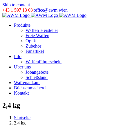
Skip to content
+43 1 597 13 03
|
office@awm.wien
Produkte
Waffen-Hersteller
Freie Waffen
Optik
Zubehör
Fanartikel
Info
Waffenführerschein
Über uns
Jobangebote
Schießstand
Waffenankauf
Büchsenmacherei
Kontakt
2,4 kg
Startseite
2,4 kg