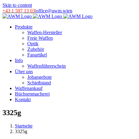
Skip to content
+43 1 597 13 03
|
office@awm.wien
Produkte
Waffen-Hersteller
Freie Waffen
Optik
Zubehör
Fanartikel
Info
Waffenführerschein
Über uns
Jobangebote
Schießstand
Waffenankauf
Büchsenmacherei
Kontakt
3325g
Startseite
3325g