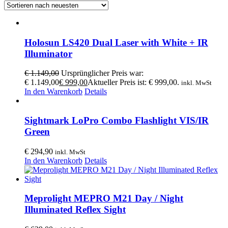
Holosun LS420 Dual Laser with White + IR
Illuminator
€
1.149,00
Ursprünglicher Preis war:
€ 1.149,00
€
999,00
Aktueller Preis ist: € 999,00.
inkl. MwSt
In den Warenkorb
Details
Sightmark LoPro Combo Flashlight VIS/IR
Green
€
294,90
inkl. MwSt
In den Warenkorb
Details
Meprolight MEPRO M21 Day / Night
Illuminated Reflex Sight