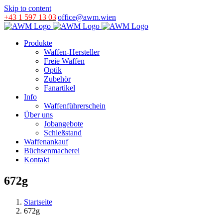
Skip to content
+43 1 597 13 03
|
office@awm.wien
Produkte
Waffen-Hersteller
Freie Waffen
Optik
Zubehör
Fanartikel
Info
Waffenführerschein
Über uns
Jobangebote
Schießstand
Waffenankauf
Büchsenmacherei
Kontakt
672g
Startseite
672g