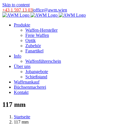
Skip to content
+43 1 597 13 03
|
office@awm.wien
Produkte
Waffen-Hersteller
Freie Waffen
Optik
Zubehör
Fanartikel
Info
Waffenführerschein
Über uns
Jobangebote
Schießstand
Waffenankauf
Büchsenmacherei
Kontakt
117 mm
Startseite
117 mm