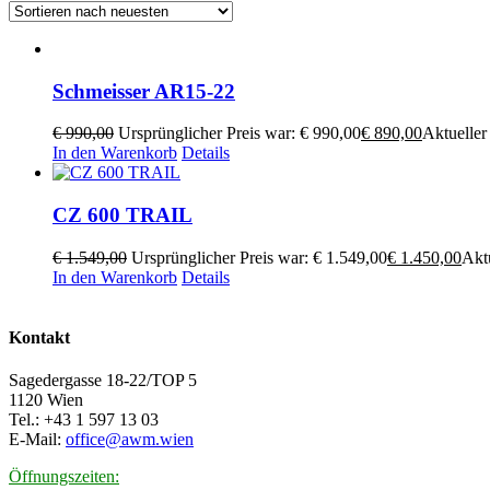
Schmeisser AR15-22
€
990,00
Ursprünglicher Preis war: € 990,00
€
890,00
Aktueller 
In den Warenkorb
Details
CZ 600 TRAIL
€
1.549,00
Ursprünglicher Preis war: € 1.549,00
€
1.450,00
Aktu
In den Warenkorb
Details
Kontakt
Sagedergasse 18-22/TOP 5
1120 Wien
Tel.: +43 1 597 13 03
E-Mail:
office@awm.wien
Öffnungszeiten: