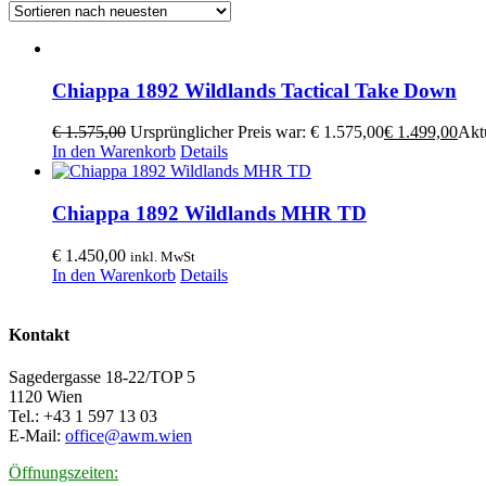
Chiappa 1892 Wildlands Tactical Take Down
€
1.575,00
Ursprünglicher Preis war: € 1.575,00
€
1.499,00
Aktu
In den Warenkorb
Details
Chiappa 1892 Wildlands MHR TD
€
1.450,00
inkl. MwSt
In den Warenkorb
Details
Kontakt
Sagedergasse 18-22/TOP 5
1120 Wien
Tel.: +43 1 597 13 03
E-Mail:
office@awm.wien
Öffnungszeiten: