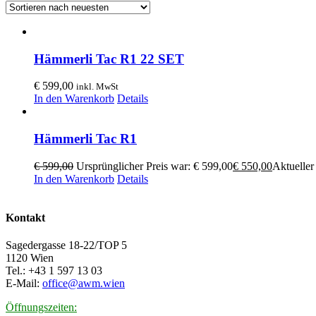
Hämmerli Tac R1 22 SET
€
599,00
inkl. MwSt
In den Warenkorb
Details
Hämmerli Tac R1
€
599,00
Ursprünglicher Preis war: € 599,00
€
550,00
Aktueller 
In den Warenkorb
Details
Kontakt
Sagedergasse 18-22/TOP 5
1120 Wien
Tel.: +43 1 597 13 03
E-Mail:
office@awm.wien
Öffnungszeiten: