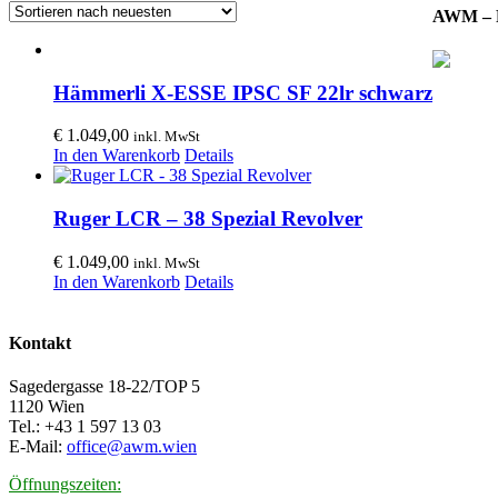
AWM – F
Hämmerli X-ESSE IPSC SF 22lr schwarz
€
1.049,00
inkl. MwSt
In den Warenkorb
Details
Ruger LCR – 38 Spezial Revolver
€
1.049,00
inkl. MwSt
In den Warenkorb
Details
Kontakt
Sagedergasse 18-22/TOP 5
1120 Wien
Tel.: +43 1 597 13 03
E-Mail:
office@awm.wien
Öffnungszeiten: