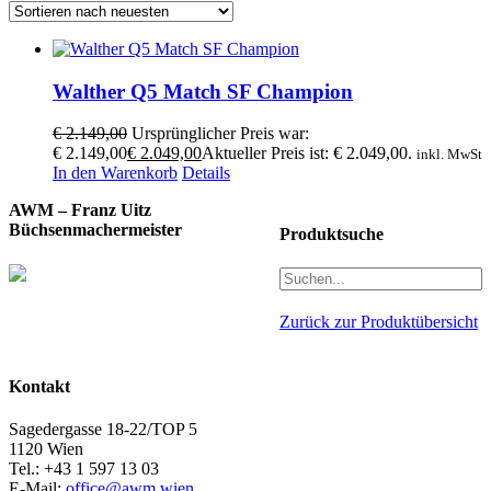
Walther Q5 Match SF Champion
€
2.149,00
Ursprünglicher Preis war:
€ 2.149,00
€
2.049,00
Aktueller Preis ist: € 2.049,00.
inkl. MwSt
In den Warenkorb
Details
AWM – Franz Uitz
Büchsenmachermeister
Produktsuche
Zurück zur Produktübersicht
Kontakt
Sagedergasse 18-22/TOP 5
1120 Wien
Tel.: +43 1 597 13 03
E-Mail:
office@awm.wien