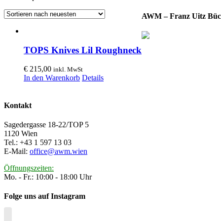
AWM – Franz Uitz Büc
TOPS Knives Lil Roughneck
€
215,00
inkl. MwSt
In den Warenkorb
Details
Kontakt
Sagedergasse 18-22/TOP 5
1120 Wien
Tel.: +43 1 597 13 03
E-Mail:
office@awm.wien
Öffnungszeiten:
Mo. - Fr.: 10:00 - 18:00 Uhr
Folge uns auf Instagram