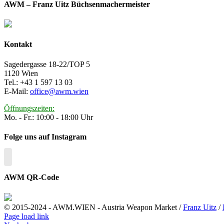
AWM – Franz Uitz Büchsenmachermeister
Kontakt
Sagedergasse 18-22/TOP 5
1120 Wien
Tel.: +43 1 597 13 03
E-Mail:
office@awm.wien
Öffnungszeiten:
Mo. - Fr.: 10:00 - 18:00 Uhr
Folge uns auf Instagram
AWM QR-Code
© 2015-2024 - AWM.WIEN - Austria Weapon Market /
Franz Uitz
/
Page load link