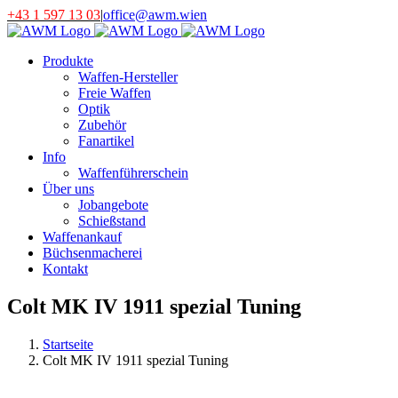
Skip
+43 1 597 13 03
|
office@awm.wien
to
content
Produkte
Waffen-Hersteller
Freie Waffen
Optik
Zubehör
Fanartikel
Info
Waffenführerschein
Über uns
Jobangebote
Schießstand
Waffenankauf
Büchsenmacherei
Kontakt
Colt MK IV 1911 spezial Tuning
Startseite
Colt MK IV 1911 spezial Tuning