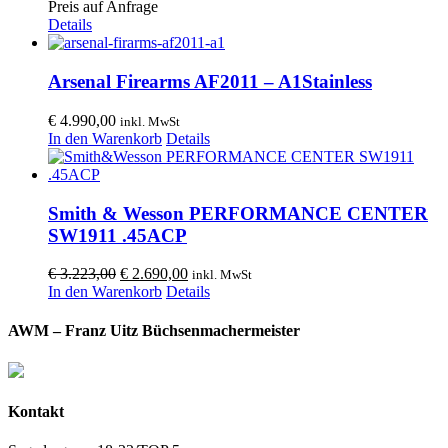
Preis auf Anfrage
Details
Arsenal Firearms AF2011 – A1Stainless
€
4.990,00
inkl. MwSt
In den Warenkorb
Details
Smith & Wesson PERFORMANCE CENTER
SW1911 .45ACP
Ursprünglicher
Aktueller
€
3.223,00
€
2.690,00
inkl. MwSt
Preis
Preis
In den Warenkorb
Details
war:
ist:
€ 3.223,00
€ 2.690,00.
AWM – Franz Uitz Büchsenmachermeister
Kontakt