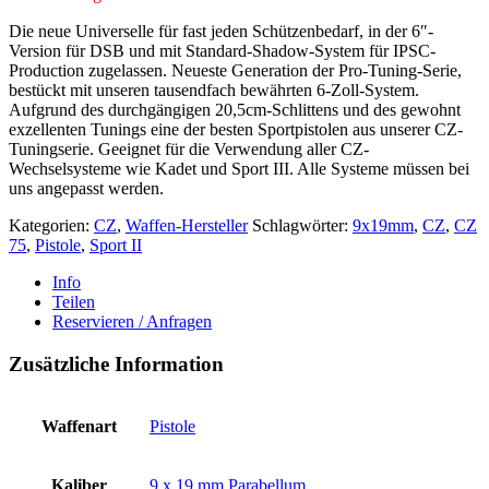
Die neue Universelle für fast jeden Schützenbedarf, in der 6″-
Version für DSB und mit Standard-Shadow-System für IPSC-
Production zugelassen. Neueste Generation der Pro-Tuning-Serie,
bestückt mit unseren tausendfach bewährten 6-Zoll-System.
Aufgrund des durchgängigen 20,5cm-Schlittens und des gewohnt
exzellenten Tunings eine der besten Sportpistolen aus unserer CZ-
Tuningserie. Geeignet für die Verwendung aller CZ-
Wechselsysteme wie Kadet und Sport III. Alle Systeme müssen bei
uns angepasst werden.
Kategorien:
CZ
,
Waffen-Hersteller
Schlagwörter:
9x19mm
,
CZ
,
CZ
75
,
Pistole
,
Sport II
Info
Teilen
Reservieren / Anfragen
Zusätzliche Information
Waffenart
Pistole
Kaliber
9 x 19 mm Parabellum