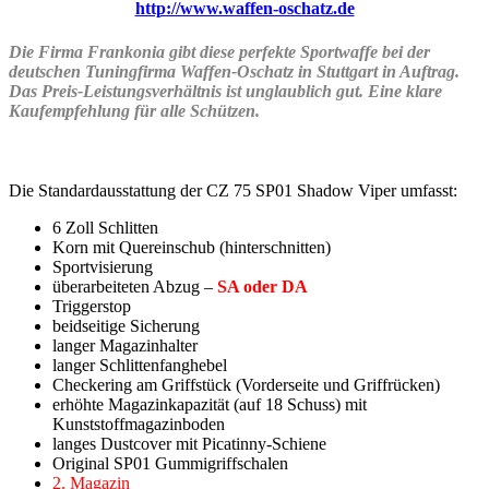
http://www.waffen-oschatz.de
Die Firma Frankonia gibt diese perfekte Sportwaffe bei der
deutschen Tuningfirma Waffen-Oschatz in Stuttgart in Auftrag.
Das Preis-Leistungsverhältnis ist unglaublich gut. Eine klare
Kaufempfehlung für alle Schützen.
Die Standardausstattung der CZ 75 SP01 Shadow Viper umfasst:
6 Zoll Schlitten
Korn mit Quereinschub (hinterschnitten)
Sportvisierung
überarbeiteten Abzug –
SA oder DA
Triggerstop
beidseitige Sicherung
langer Magazinhalter
langer Schlittenfanghebel
Checkering am Griffstück (Vorderseite und Griffrücken)
erhöhte Magazinkapazität (auf 18 Schuss) mit
Kunststoffmagazinboden
langes Dustcover mit Picatinny-Schiene
Original SP01 Gummigriffschalen
2. Magazin