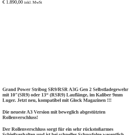
€
1.890,00
inkl. MwSt
Grand Power Stribog SR9/RSR A3G Gen 2 Selbstladegewehr
mit 10″(SR9) oder 13“ (RSR9) Lauflänge, im Kaliber 9mm
Luger. Jetzt neu, kompatibel mit Glock Magazinen !!!
Die neueste A3 Version mit beweglich abgestützten
Rollenverschluss!
Der Rollenverschluss sorgt für ein sehr rückstoßarmes
Schießverhalten und ist bei schneller Schussfolge wesentlich