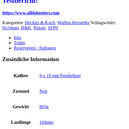
Testbericht:
https://www.all4shooters.com
Kategorien:
Heckler & Koch
,
Waffen-Hersteller
Schlagwörter:
9x19mm
,
H&K
,
Pistole
,
SFP9
Info
Teilen
Reservieren / Anfragen
Zusätzliche Information
Kaliber
9 x 19 mm Parabellum
Zustand
Neu
Gewicht
803g
Lauflänge
104mm