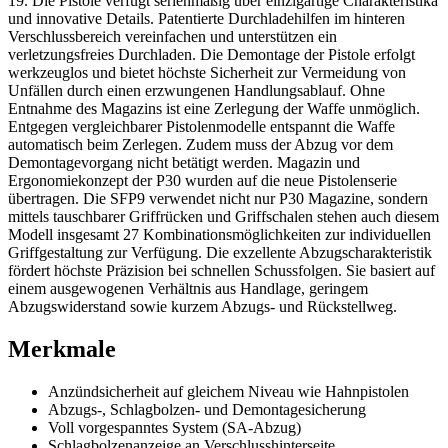
19. Die Pistole verfügt serienmäßig über einzigartige Charakteristika
und innovative Details. Patentierte Durchladehilfen im hinteren
Verschlussbereich vereinfachen und unterstützen ein
verletzungsfreies Durchladen. Die Demontage der Pistole erfolgt
werkzeuglos und bietet höchste Sicherheit zur Vermeidung von
Unfällen durch einen erzwungenen Handlungsablauf. Ohne
Entnahme des Magazins ist eine Zerlegung der Waffe unmöglich.
Entgegen vergleichbarer Pistolenmodelle entspannt die Waffe
automatisch beim Zerlegen. Zudem muss der Abzug vor dem
Demontagevorgang nicht betätigt werden. Magazin und
Ergonomiekonzept der P30 wurden auf die neue Pistolenserie
übertragen. Die SFP9 verwendet nicht nur P30 Magazine, sondern
mittels tauschbarer Griffrücken und Griffschalen stehen auch diesem
Modell insgesamt 27 Kombinationsmöglichkeiten zur individuellen
Griffgestaltung zur Verfügung. Die exzellente Abzugscharakteristik
fördert höchste Präzision bei schnellen Schussfolgen. Sie basiert auf
einem ausgewogenen Verhältnis aus Handlage, geringem
Abzugswiderstand sowie kurzem Abzugs- und Rückstellweg.
Merkmale
Anzündsicherheit auf gleichem Niveau wie Hahnpistolen
Abzugs-, Schlagbolzen- und Demontagesicherung
Voll vorgespanntes System (SA-Abzug)
Schlagbolzenanzeige an Verschlusshinterseite