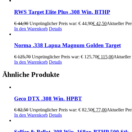
RWS Target Elite Plus .308 Win. BTHP
€
44,90
Ursprünglicher Preis war: € 44,90
€
42,50
Aktueller Prei
In den Warenkorb
Details
Norma .338 Lapua Magnum Golden Target
€
125,70
Ursprünglicher Preis war: € 125,70
€
115,00
Aktueller 
In den Warenkorb
Details
Ähnliche Produkte
Geco DTX .308 Win. HPBT
€
82,50
Ursprünglicher Preis war: € 82,50
€
77,00
Aktueller Prei
In den Warenkorb
Details
Sellier & Bellot .308 Win. 168gr. BTHP 500 Stk.