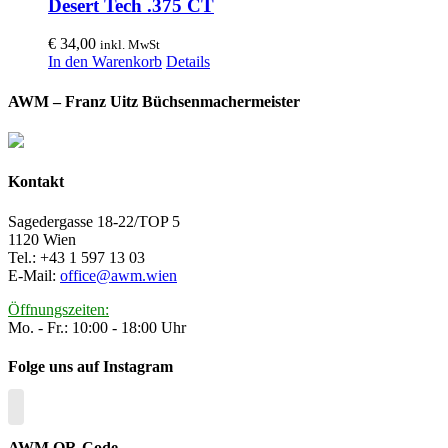
Desert Tech .375 CT
€
34,00
inkl. MwSt
In den Warenkorb
Details
AWM – Franz Uitz Büchsenmachermeister
Kontakt
Sagedergasse 18-22/TOP 5
1120 Wien
Tel.: +43 1 597 13 03
E-Mail:
office@awm.wien
Öffnungszeiten:
Mo. - Fr.: 10:00 - 18:00 Uhr
Folge uns auf Instagram
AWM QR-Code