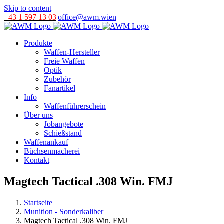
Skip to content
+43 1 597 13 03
|
office@awm.wien
Produkte
Waffen-Hersteller
Freie Waffen
Optik
Zubehör
Fanartikel
Info
Waffenführerschein
Über uns
Jobangebote
Schießstand
Waffenankauf
Büchsenmacherei
Kontakt
Magtech Tactical .308 Win. FMJ
Startseite
Munition - Sonderkaliber
Magtech Tactical .308 Win. FMJ