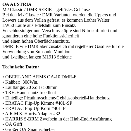
OA AUSTRIA
M / Classic / DMR SERIE – gefrästes Gehäuse
Bei den M / Classic / DMR Varianten werden die Uppers und
Lowers aus dem Vollen gefräst, es kommen Lother Walter
LW50 Läufe aus Edelstahl zum Einsatz.
Verschlussträger und Verschlussköpfe sind Nitrocarburiert und
garantieren eine hohe Funktionssicherheit
und einen hohen Oberflächenschutz.
DMR -E wie DMR aber zusätzlich mit regelbarer Gasdüse für die
Verwendung von Subsonic Munition
und 1-teiliger, langen M1913 Schiene
Technische Daten:
• OBERLAND ARMS OA-10 DMR-E
• Kaliber: .308Win.
• Lauflänge: 20 Zoll / 508mm
• TRH-Handschutz free float
• Einteilige Picatinnyschiene-Gehäuseoberteil-Handschutz
• ERATAC Flip-Up Kimme #40L-SP
• ERATAC Flip-Up Korn #40L-F
• A.R.M.S. Harris-Adapter #32
• HARRIS S-BRM Zweibein in der High-End Ausführung
• OA Griff
• Großer OA-Spannschieber