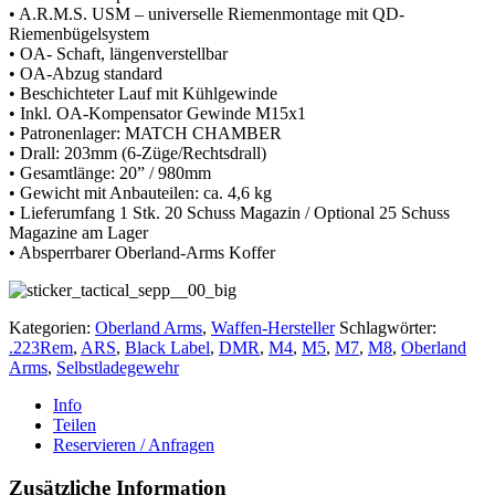
• A.R.M.S. USM – universelle Riemenmontage mit QD-
Riemenbügelsystem
• OA- Schaft, längenverstellbar
• OA-Abzug standard
• Beschichteter Lauf mit Kühlgewinde
• Inkl. OA-Kompensator Gewinde M15x1
• Patronenlager: MATCH CHAMBER
• Drall: 203mm (6-Züge/Rechtsdrall)
• Gesamtlänge: 20” / 980mm
• Gewicht mit Anbauteilen: ca. 4,6 kg
• Lieferumfang 1 Stk. 20 Schuss Magazin / Optional 25 Schuss
Magazine am Lager
• Absperrbarer Oberland-Arms Koffer
Kategorien:
Oberland Arms
,
Waffen-Hersteller
Schlagwörter:
.223Rem
,
ARS
,
Black Label
,
DMR
,
M4
,
M5
,
M7
,
M8
,
Oberland
Arms
,
Selbstladegewehr
Info
Teilen
Reservieren / Anfragen
Zusätzliche Information