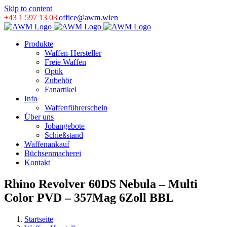
Skip to content
+43 1 597 13 03
|
office@awm.wien
Produkte
Waffen-Hersteller
Freie Waffen
Optik
Zubehör
Fanartikel
Info
Waffenführerschein
Über uns
Jobangebote
Schießstand
Waffenankauf
Büchsenmacherei
Kontakt
Rhino Revolver 60DS Nebula – Multi
Color PVD – 357Mag 6Zoll BBL
Startseite