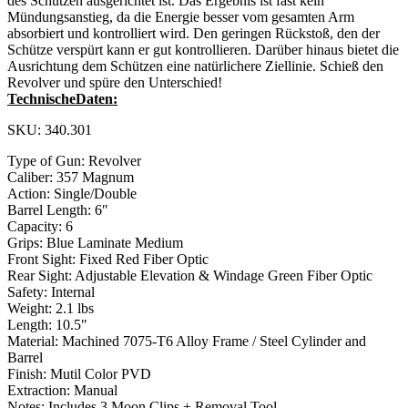
des Schützen ausgerichtet ist. Das Ergebnis ist fast kein
Mündungsanstieg, da die Energie besser vom gesamten Arm
absorbiert und kontrolliert wird. Den geringen Rückstoß, den der
Schütze verspürt kann er gut kontrollieren. Darüber hinaus bietet die
Ausrichtung dem Schützen eine natürlichere Ziellinie. Schieß den
Revolver und spüre den Unterschied!
TechnischeDaten:
SKU: 340.301
Type of Gun: Revolver
Caliber: 357 Magnum
Action: Single/Double
Barrel Length: 6″
Capacity: 6
Grips: Blue Laminate Medium
Front Sight: Fixed Red Fiber Optic
Rear Sight: Adjustable Elevation & Windage Green Fiber Optic
Safety: Internal
Weight: 2.1 lbs
Length: 10.5″
Material: Machined 7075-T6 Alloy Frame / Steel Cylinder and
Barrel
Finish: Mutil Color PVD
Extraction: Manual
Notes: Includes 3 Moon Clips + Removal Tool