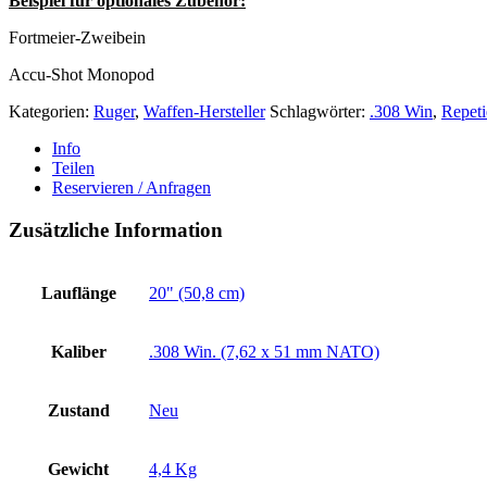
Beispiel für optionales Zubehör:
Fortmeier-Zweibein
Accu-Shot Monopod
Kategorien:
Ruger
,
Waffen-Hersteller
Schlagwörter:
.308 Win
,
Repet
Info
Teilen
Reservieren / Anfragen
Zusätzliche Information
Lauflänge
20" (50,8 cm)
Kaliber
.308 Win. (7,62 x 51 mm NATO)
Zustand
Neu
Gewicht
4,4 Kg