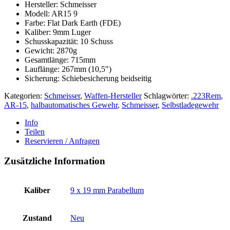
Hersteller: Schmeisser
Modell: AR15 9
Farbe: Flat Dark Earth (FDE)
Kaliber: 9mm Luger
Schusskapazität: 10 Schuss
Gewicht: 2870g
Gesamtlänge: 715mm
Lauflänge: 267mm (10,5″)
Sicherung: Schiebesicherung beidseitig
Kategorien:
Schmeisser
,
Waffen-Hersteller
Schlagwörter:
.223Rem
,
AR-15
,
halbautomatisches Gewehr
,
Schmeisser
,
Selbstladegewehr
Info
Teilen
Reservieren / Anfragen
Zusätzliche Information
Kaliber
9 x 19 mm Parabellum
Zustand
Neu