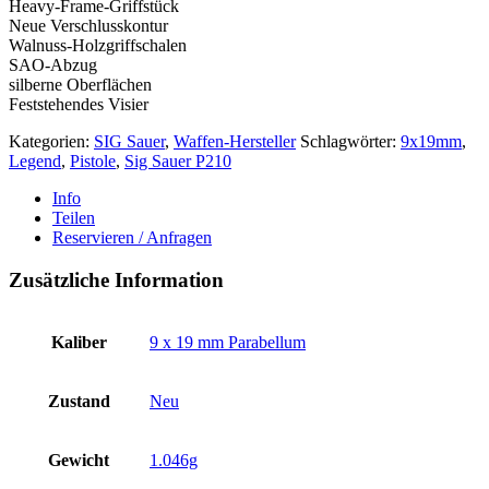
Heavy-Frame-Griffstück
Neue Verschlusskontur
Walnuss-Holzgriffschalen
SAO-Abzug
silberne Oberflächen
Feststehendes Visier
Kategorien:
SIG Sauer
,
Waffen-Hersteller
Schlagwörter:
9x19mm
,
Legend
,
Pistole
,
Sig Sauer P210
Info
Teilen
Reservieren / Anfragen
Zusätzliche Information
Kaliber
9 x 19 mm Parabellum
Zustand
Neu
Gewicht
1.046g