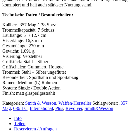
konzipiert und hält auch stärkster Nutzung stand.
Technische Daten / Besonderheiten:
Kaliber: .357 Mag / .38 Spez.
Trommelkapazität: 7 Schuss
Lauflänge: 5″ / 12.7 cm
Visierlänge: 16,3 mm
Gesamtlänge: 270 mm
Gewicht: 1.091 g
Visierung: Verstellbar
Griffstück: Stahl – Silber
Griffschalen: Gummiert, Hougue
Trommel: Stahl – Silber ungeflutet
Besonderheit: Sporthahn und Sportabzug
Ramen: Medium (L) Rahmen
System: Single / Double Action
Finish: matt glasperlgestrahlt
Kategorien:
Smith & Wesson
,
Waffen-Hersteller
Schlagwörter:
.357
Mag
,
686 TC
,
International
,
Plus
,
Revolver
,
Smith&Wesson
Info
Teilen
Reservieren / Anfragen