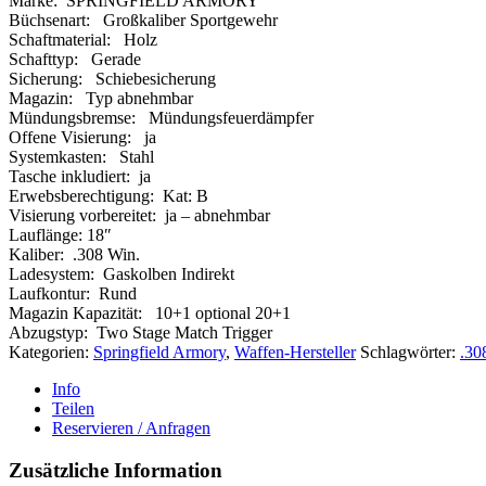
Marke: SPRINGFIELD ARMORY
Büchsenart: Großkaliber Sportgewehr
Schaftmaterial: Holz
Schafttyp: Gerade
Sicherung: Schiebesicherung
Magazin: Typ abnehmbar
Mündungsbremse: Mündungsfeuerdämpfer
Offene Visierung: ja
Systemkasten: Stahl
Tasche inkludiert: ja
Erwebsberechtigung: Kat: B
Visierung vorbereitet: ja – abnehmbar
Lauflänge: 18″
Kaliber: .308 Win.
Ladesystem: Gaskolben Indirekt
Laufkontur: Rund
Magazin Kapazität: 10+1 optional 20+1
Abzugstyp: Two Stage Match Trigger
Kategorien:
Springfield Armory
,
Waffen-Hersteller
Schlagwörter:
.30
Info
Teilen
Reservieren / Anfragen
Zusätzliche Information