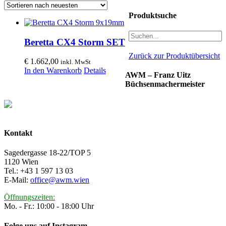
Produktsuche
Beretta CX4 Storm SET
Zurück zur Produktübersicht
€
1.662,00
inkl. MwSt
In den Warenkorb
Details
AWM – Franz Uitz
Büchsenmachermeister
Kontakt
Sagedergasse 18-22/TOP 5
1120 Wien
Tel.: +43 1 597 13 03
E-Mail:
office@awm.wien
Öffnungszeiten:
Mo. - Fr.: 10:00 - 18:00 Uhr
Folge uns auf Instagram