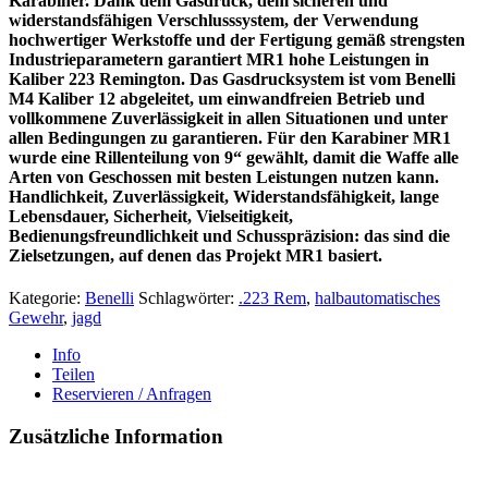
Karabiner. Dank dem Gasdruck, dem sicheren und
widerstandsfähigen Verschlusssystem, der Verwendung
hochwertiger Werkstoffe und der Fertigung gemäß strengsten
Industrieparametern garantiert MR1 hohe Leistungen in
Kaliber 223 Remington. Das Gasdrucksystem ist vom Benelli
M4 Kaliber 12 abgeleitet, um einwandfreien Betrieb und
vollkommene Zuverlässigkeit in allen Situationen und unter
allen Bedingungen zu garantieren. Für den Karabiner MR1
wurde eine Rillenteilung von 9“ gewählt, damit die Waffe alle
Arten von Geschossen mit besten Leistungen nutzen kann.
Handlichkeit, Zuverlässigkeit, Widerstandsfähigkeit, lange
Lebensdauer, Sicherheit, Vielseitigkeit,
Bedienungsfreundlichkeit und Schusspräzision: das sind die
Zielsetzungen, auf denen das Projekt MR1 basiert.
Kategorie:
Benelli
Schlagwörter:
.223 Rem
,
halbautomatisches
Gewehr
,
jagd
Info
Teilen
Reservieren / Anfragen
Zusätzliche Information