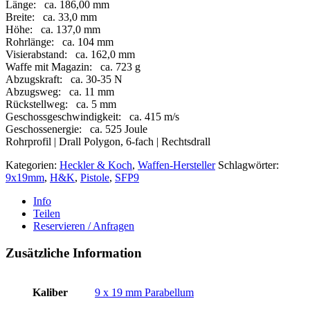
Länge: ca. 186,00 mm
Breite: ca. 33,0 mm
Höhe: ca. 137,0 mm
Rohrlänge: ca. 104 mm
Visierabstand: ca. 162,0 mm
Waffe mit Magazin: ca. 723 g
Abzugskraft: ca. 30-35 N
Abzugsweg: ca. 11 mm
Rückstellweg: ca. 5 mm
Geschossgeschwindigkeit: ca. 415 m/s
Geschossenergie: ca. 525 Joule
Rohrprofil | Drall Polygon, 6-fach | Rechtsdrall
Kategorien:
Heckler & Koch
,
Waffen-Hersteller
Schlagwörter:
9x19mm
,
H&K
,
Pistole
,
SFP9
Info
Teilen
Reservieren / Anfragen
Zusätzliche Information
Kaliber
9 x 19 mm Parabellum