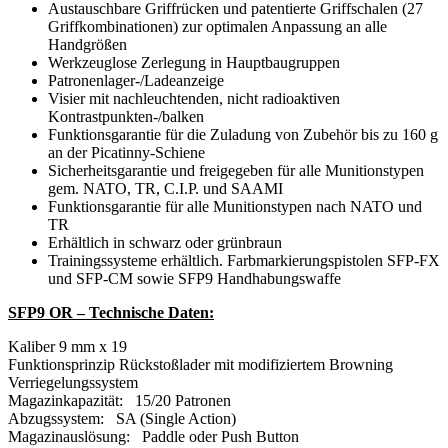
Austauschbare Griffrücken und patentierte Griffschalen (27
Griffkombinationen) zur optimalen Anpassung an alle
Handgrößen
Werkzeuglose Zerlegung in Hauptbaugruppen
Patronenlager-/Ladeanzeige
Visier mit nachleuchtenden, nicht radioaktiven
Kontrastpunkten-/balken
Funktionsgarantie für die Zuladung von Zubehör bis zu 160 g
an der Picatinny-Schiene
Sicherheitsgarantie und freigegeben für alle Munitionstypen
gem. NATO, TR, C.I.P. und SAAMI
Funktionsgarantie für alle Munitionstypen nach NATO und
TR
Erhältlich in schwarz oder grünbraun
Trainingssysteme erhältlich. Farbmarkierungspistolen SFP-FX
und SFP-CM sowie SFP9 Handhabungswaffe
SFP9 OR – Technische Daten:
Kaliber 9 mm x 19
Funktionsprinzip Rückstoßlader mit modifiziertem Browning
Verriegelungssystem
Magazinkapazität: 15/20 Patronen
Abzugssystem: SA (Single Action)
Magazinauslösung: Paddle oder Push Button