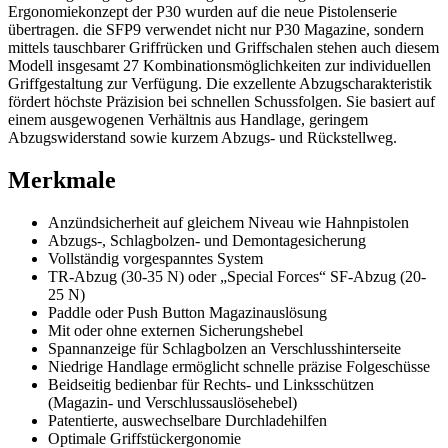
Ergonomiekonzept der P30 wurden auf die neue Pistolenserie
übertragen. die SFP9 verwendet nicht nur P30 Magazine, sondern
mittels tauschbarer Griffrücken und Griffschalen stehen auch diesem
Modell insgesamt 27 Kombinationsmöglichkeiten zur individuellen
Griffgestaltung zur Verfügung. Die exzellente Abzugscharakteristik
fördert höchste Präzision bei schnellen Schussfolgen. Sie basiert auf
einem ausgewogenen Verhältnis aus Handlage, geringem
Abzugswiderstand sowie kurzem Abzugs- und Rückstellweg.
Merkmale
Anzündsicherheit auf gleichem Niveau wie Hahnpistolen
Abzugs-, Schlagbolzen- und Demontagesicherung
Vollständig vorgespanntes System
TR-Abzug (30-35 N) oder „Special Forces“ SF-Abzug (20-
25 N)
Paddle oder Push Button Magazinauslösung
Mit oder ohne externen Sicherungshebel
Spannanzeige für Schlagbolzen an Verschlusshinterseite
Niedrige Handlage ermöglicht schnelle präzise Folgeschüsse
Beidseitig bedienbar für Rechts- und Linksschützen
(Magazin- und Verschlussauslösehebel)
Patentierte, auswechselbare Durchladehilfen
Optimale Griffstückergonomie