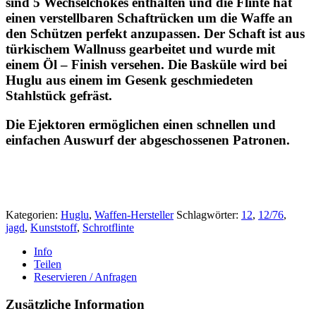
sind 5 Wechselchokes enthalten und die Flinte hat
einen verstellbaren Schaftrücken um die Waffe an
den Schützen perfekt anzupassen. Der Schaft ist aus
türkischem Wallnuss gearbeitet und wurde mit
einem Öl – Finish versehen. Die Basküle wird bei
Huglu aus einem im Gesenk geschmiedeten
Stahlstück gefräst.
Die Ejektoren ermöglichen einen schnellen und
einfachen Auswurf der abgeschossenen Patronen.
Kategorien:
Huglu
,
Waffen-Hersteller
Schlagwörter:
12
,
12/76
,
jagd
,
Kunststoff
,
Schrotflinte
Info
Teilen
Reservieren / Anfragen
Zusätzliche Information