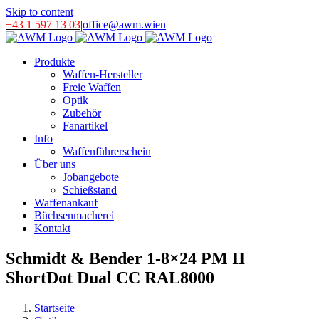
Skip to content
+43 1 597 13 03
|
office@awm.wien
Produkte
Waffen-Hersteller
Freie Waffen
Optik
Zubehör
Fanartikel
Info
Waffenführerschein
Über uns
Jobangebote
Schießstand
Waffenankauf
Büchsenmacherei
Kontakt
Schmidt & Bender 1-8×24 PM II
ShortDot Dual CC RAL8000
Startseite