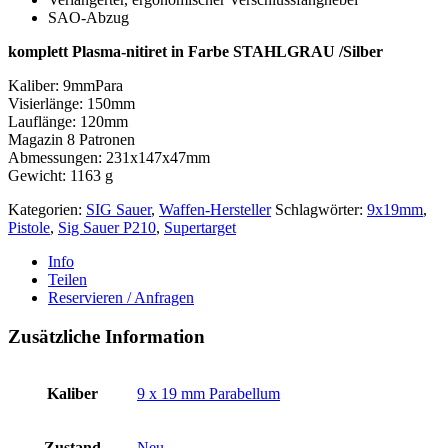
SAO-Abzug
komplett Plasma-nitiret in Farbe STAHLGRAU /Silber
Kaliber: 9mmPara
Visierlänge: 150mm
Lauflänge: 120mm
Magazin 8 Patronen
Abmessungen: 231x147x47mm
Gewicht: 1163 g
Kategorien:
SIG Sauer
,
Waffen-Hersteller
Schlagwörter:
9x19mm
,
Pistole
,
Sig Sauer P210
,
Supertarget
Info
Teilen
Reservieren / Anfragen
Zusätzliche Information
Kaliber
9 x 19 mm Parabellum
Zustand
Neu