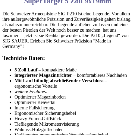
SuperTarget 5 Zoll 9x19mm
Die Schweizer Armeepistole SIG P210 ist eine Legende. Vor allem
ihre außergewöhnliche Präzision und Zuverlässigkeit galten bislang
als nahezu unerreichbar. Die Legende aufleben zu lassen und eine
der besten Pistolen der Welt noch besser zu machen, hat uns
fasziniert – jetzt ist sie Realität geworden: Die P210 „Legend“ von
SIG SAUER. Erleben Sie Schweizer Präzision “Made in
Germany”!
Techniche Daten:
5 Zoll Lauf
– kompaktere Maße
integrierter Magazintrichter
– komfortableres Nachladen
Mit Lauf bündig abschließender Verschluss
–
ergonomische Vorteile
weitere Features:
Optimierter Magazinboden
Optimierter Beavertail
Interne Fallsicherung
Ergonomischer Sicherungshebel
Heavy Frame-Griffstück
Tiefliegende Mikrometervisierung
Walnuss-Holzgriffschalen
Verlängerter, ergonomischer Verschlussfanghebel