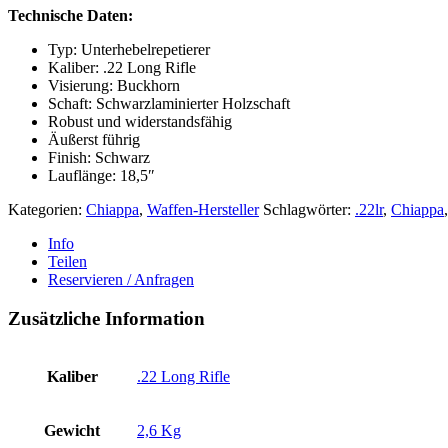
Technische Daten:
Typ: Unterhebelrepetierer
Kaliber: .22 Long Rifle
Visierung: Buckhorn
Schaft: Schwarzlaminierter Holzschaft
Robust und widerstandsfähig
Äußerst führig
Finish: Schwarz
Lauflänge: 18,5″
Kategorien:
Chiappa
,
Waffen-Hersteller
Schlagwörter:
.22lr
,
Chiappa
Info
Teilen
Reservieren / Anfragen
Zusätzliche Information
Kaliber
.22 Long Rifle
Gewicht
2,6 Kg