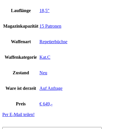
Lauflänge
18,5"
Magazinkapazität
15 Patronen
Waffenart
Repetierbüchse
Waffenkategorie
Kat.C
Zustand
Neu
Ware ist derzeit
Auf Anfrage
Preis
€ 649,-
Per E-Mail teilen!