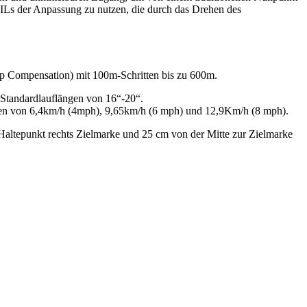
MILs der Anpassung zu nutzen, die durch das Drehen des
op Compensation) mit 100m-Schritten bis zu 600m.
 Standardlauflängen von 16“-20“.
iten von 6,4km/h (4mph), 9,65km/h (6 mph) und 12,9Km/h (8 mph).
altepunkt rechts Zielmarke und 25 cm von der Mitte zur Zielmarke