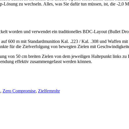
-Lösung zu wechseln. Alles, was Sie dafür tun müssen, ist, die -2,0 
ickelt worden und verwendet ein traditionelles BDC-Layout (Bullet Dr
e auf 600 m mit Standardmunition Kal. .223 / Kal. .308 und Waffen mit
punkte für die Zielverfolgung von bewegten Zielen mit Geschwindigke
g von 50 cm breiten Zielen von dem jeweiligen Haltepunkt links zu H
nwendung effektiv zusammengefasst werden können.
l
,
Zero Compromise
,
Zielfernrohr