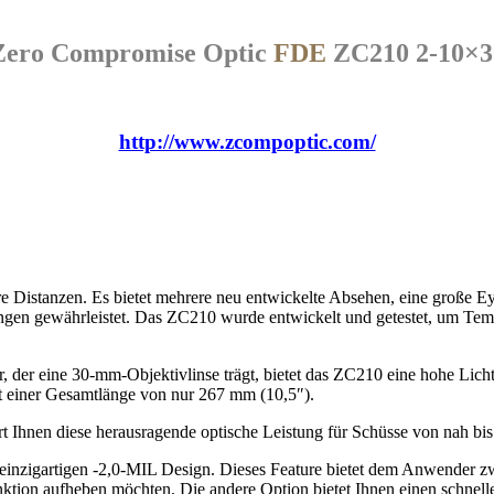
Zero Compromise Optic
FDE
ZC210 2-10×3
http://www.zcompoptic.com/
re Distanzen. Es bietet mehrere neu entwickelte Absehen, eine große Ey
gewährleistet. Das ZC210 wurde entwickelt und getestet, um Tempera
 der eine 30-mm-Objektivlinse trägt, bietet das ZC210 eine hohe Lich
t einer Gesamtlänge von nur 267 mm (10,5″).
ert Ihnen diese herausragende optische Leistung für Schüsse von nah bi
einzigartigen -2,0-MIL Design. Dieses Feature bietet dem Anwender zwe
unktion aufheben möchten. Die andere Option bietet Ihnen einen schnel