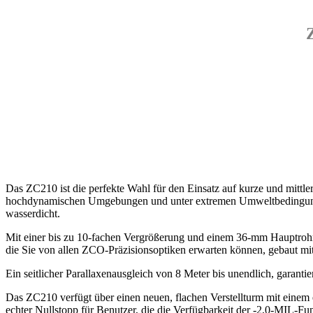
Das ZC210 ist die perfekte Wahl für den Einsatz auf kurze und mittle
hochdynamischen Umgebungen und unter extremen Umweltbedingungen 
wasserdicht.
Mit einer bis zu 10-fachen Vergrößerung und einem 36-mm Hauptrohr,
die Sie von allen ZCO-Präzisionsoptiken erwarten können, gebaut mi
Ein seitlicher Parallaxenausgleich von 8 Meter bis unendlich, garanti
Das ZC210 verfügt über einen neuen, flachen Verstellturm mit einem 
echter Nullstopp für Benutzer, die die Verfügbarkeit der -2,0-MIL-F