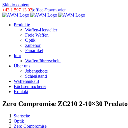
Skip to content
+43 1 597 13 03
|
office@awm.wien
Produkte
Waffen-Hersteller
Freie Waffen
Optik
Zubehör
Fanartikel
Info
Waffenführerschein
Über uns
Jobangebote
Schießstand
Waffenankauf
Büchsenmacherei
Kontakt
Zero Compromise ZC210 2-10×30 Predat
Startseite
Optik
Zero Compromise